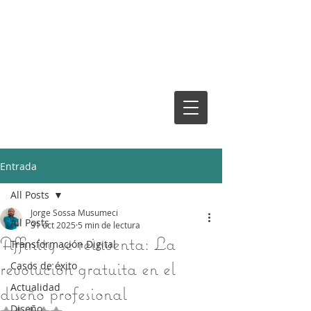
JORGE
SOSSA
MUSUM
ECI
Entrada
All Posts
Jorge Sossa Musumeci
All Posts
31 oct 2025
5 min de lectura
Affinity se reinventa: La
Transformación Digital
revolución gratuita en el
Casos de éxito
Actualidad
diseño profesional
Diseño