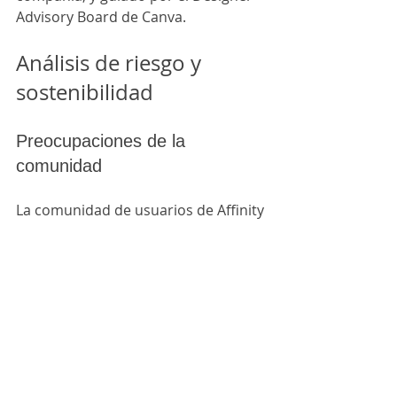
Advisory Board de Canva.
Análisis de riesgo y 
sostenibilidad
Preocupaciones de la 
comunidad
La comunidad de usuarios de Affinity 
expresó inquietudes significativas 
antes del anuncio. En foros como 
Reddit, usuarios compartieron 
temores sobre un potencial cambio 
a modelo de suscripción estilo 
Adobe. Un mensaje del soporte de 
Affinity intentó tranquilizar a 
usuarios, aunque la incertidumbre 